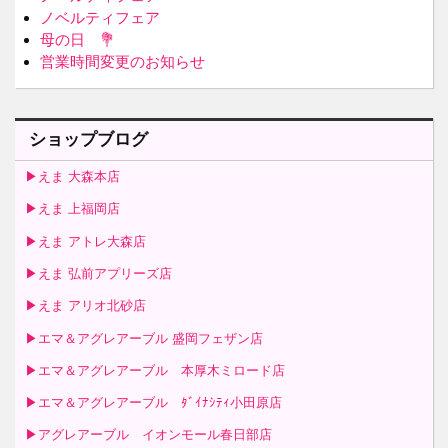
ノベルティフェア
母の日 💐
営業時間変更のお知らせ
ショップブログ
▶えま 大森本店
▶えま 上福岡店
▶えま アトレ大森店
▶えま 弘前アプリーズ店
▶えま アリオ北砂店
▶エマ＆アグレアーブル 盛岡フェザン店
▶エマ＆アグレアーブル 本厚木ミロード店
▶エマ＆アグレアーブル ﾀﾞｲﾅｼﾃｨ小田原店
▶アグレアーブル イオンモール春日部店