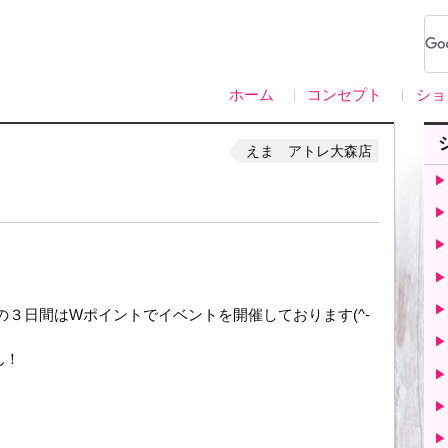
ホーム
コンセプト
ショ
えま アトレ大森店
▶
▶
▶
▶
▶
３日間はWポイントでイベントを開催しております(^-
▶
ん！
▶
▶
▶