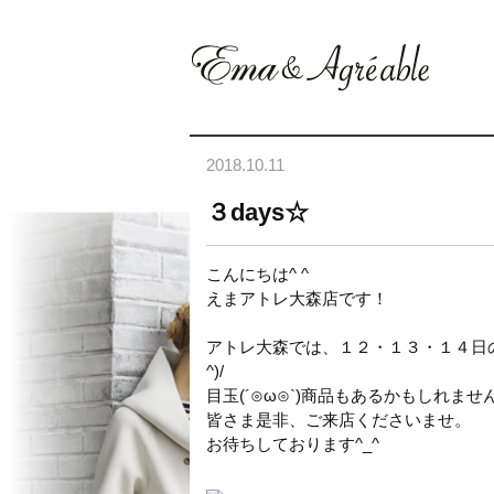
2018.10.11
３days☆
こんにちは^ ^
えまアトレ大森店です！
アトレ大森では、１２・１３・１４日の
^)/
目玉(´⊙ω⊙`)商品もあるかもしれませ
皆さま是非、ご来店くださいませ。
お待ちしております^_^