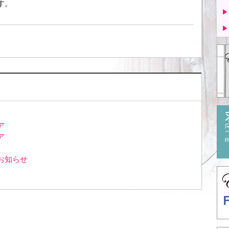
す。
▶
▶
ア
ア
お知らせ