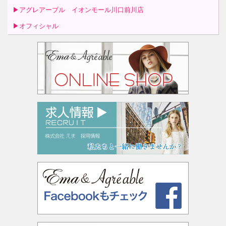
▶アグレアーブル イオンモール川口前川店
▶オフィシャル