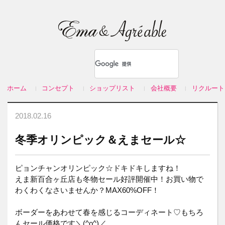
ホーム
コンセプト
ショップリスト
会社概要
リクルート
2018.02.16
冬季オリンピック＆えまセール☆
ピョンチャンオリンピック☆ドキドキしますね！
えま新百合ヶ丘店も冬物セール好評開催中！お買い物で
わくわくなさいませんか？MAX60%OFF！
ボーダーをあわせて春を感じるコーディネート♡もちろ
んセール価格です＼(^o^)／