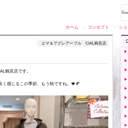
ホーム
コンセプト
ショ
エマ＆アグレアーブル CIAL鶴見店
▶
▶
▶
IAL鶴見店です。
▶
く感じるこの季節、もう秋ですね。🍁🍂
▶
▶
▶
▶
▶