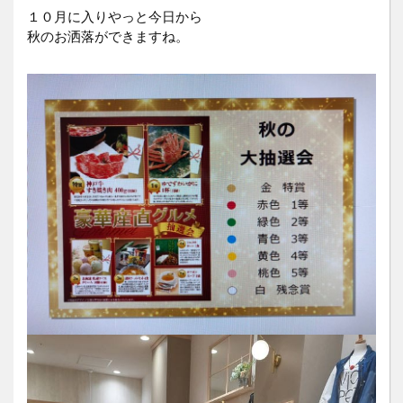
１０月に入りやっと今日から
秋のお洒落ができますね。