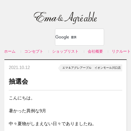
ホーム
コンセプト
ショップリスト
会社概要
リクルート
2021.10.12
エマ＆アグレアーブル イオンモール川口店
抽選会
こんにちは。
暑かった異例な9月
中々夏物がしまえない日々でありましたね。