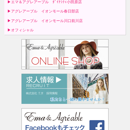
▶エマ＆アグレアーブル ﾀﾞｲﾅｼﾃｨ小田原店
▶アグレアーブル イオンモール春日部店
▶アグレアーブル イオンモール川口前川店
▶オフィシャル