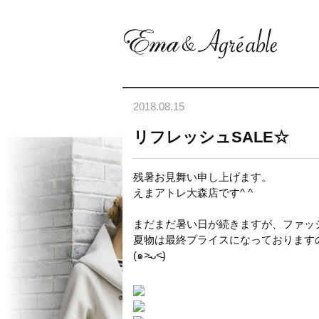
2018.08.15
リフレッシュSALE☆
残暑お見舞い申し上げます。
えまアトレ大森店です^ ^
まだまだ暑い日が続きますが、ファッ
夏物は最終プライスになっております
(๑˃̵ᴗ˂̵)