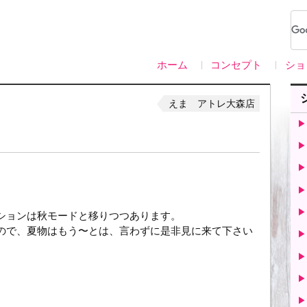
ホーム
コンセプト
ショ
えま アトレ大森店
▶
▶
▶
▶
▶
ションは秋モードと移りつつあります。
ので、夏物はもう〜とは、言わずに是非見に来て下さい
▶
▶
▶
▶